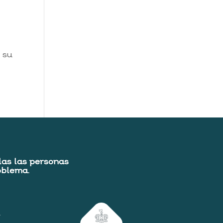
 su
das las personas
oblema.