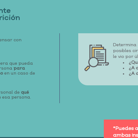
nte
ición
ensar con
Determina 
posibles ci
le vio por ú
¿Qui
iera que pueda
¿A q
ersona
para
no
en un caso de
¿A d
rsonal de
qué
 esa persona.
*Puedes a
ambas ins