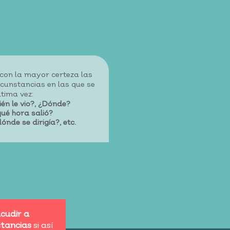
con la mayor certeza las
rcunstancias en las que se
ltima vez:
én le vio?, ¿Dónde?
ué hora salió?
ónde se dirigía?, etc.
cudir a
tancias
si así