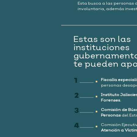
Esta busca a las personas 
involuntaria, además invest
Estas son las
instituciones
gubernamenta
te pueden apo
Fiscalía especia
personas desapa
Instituto Jalisci
Forenses.
Comisión de Bú
Personas
del Est
Comisión Ejecuti
Atención a Vícti