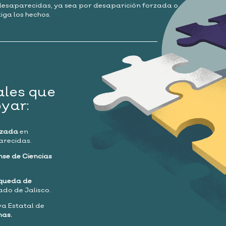
desaparecidas, ya sea por desaparición forzada o
iga los hechos.
les que
yar:
lizada
en
recidas.
ense de Ciencias
squeda de
ado de Jalisco.
va Estatal de
mas.