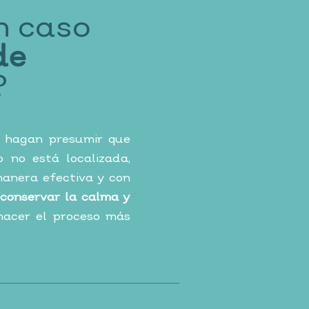
n caso
de
?
e hagan presumir que
 no está localizada,
anera efectiva y con
conservar la calma y
acer el proceso más