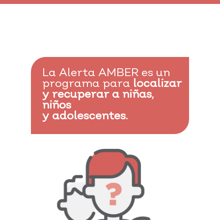
La Alerta AMBER es un
programa para
localizar
y recuperar a niñas,
niños
y adolescentes.