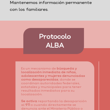
Mantenemos información permanente
con los familiares.
Protocolo
ALBA
Es un mecanismo de
búsqueda y
localización inmediata de niñas,
adolescentes y mujeres denunciadas
como desaparecidas
, donde se
coordinan autoridades federales,
estatales y municipales para tener
resultados inmediatos para su
localización.
Se activa
reportando la desaparición
al
911
o cuando directamente se
denuncia ante el Ministerio Público o