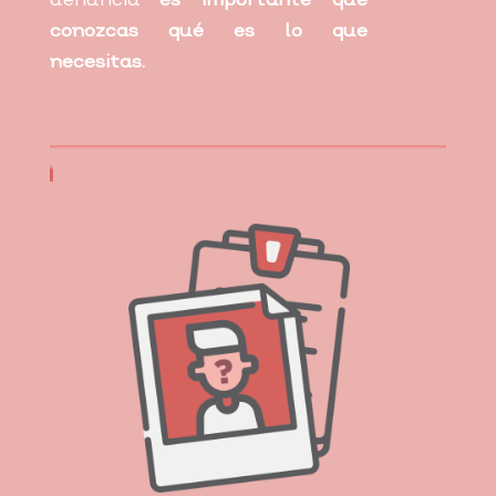
denuncia
es importante que
conozcas qué es lo que
necesitas.