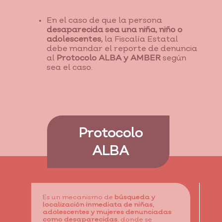
En el caso de que la persona
desaparecida sea una niña, niño o
adolescentes,
la Fiscalía Estatal
debe mandar el reporte de denuncia
al
Protocolo ALBA y AMBER
según
sea el caso.
Protocolo
ALBA
Es un mecanismo de
búsqueda y
localización inmediata de niñas,
adolescentes y mujeres denunciadas
como desaparecidas
, donde se