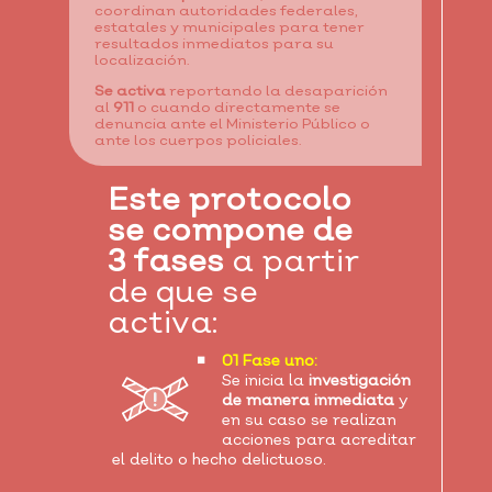
coordinan autoridades federales,
estatales y municipales para tener
resultados inmediatos para su
localización.
Se activa
reportando la desaparición
al
911
o cuando directamente se
denuncia ante el Ministerio Público o
ante los cuerpos policiales.
Este protocolo
se compone de
3 fases
a partir
de que se
activa:
01 Fase uno:
Se inicia la
investigación
de manera inmediata
y
en su caso se realizan
acciones para acreditar
el delito o hecho delictuoso.